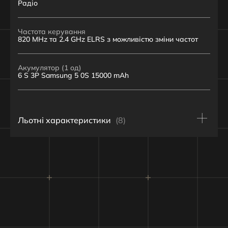
Радіо
Частота керування
820 MHz та 2.4 GHz ELRS з можливістю зміни частот
Акумулятор (1 од)
6 S 3P Samsung 5 0S 15000 mAh
Льотні характеристики
(8)
Швидкість в польоті
Максимальна - 140 км/год
Крейсерська - 70 км/год
Час розгортання та підготовки до польоту
≈ 3 хв