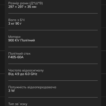
Розмір рами (Д*Ш*В)
297 × 297 × 35 мм
Вага з БЧ
3 кг 90 г
Мотори
900 KV Політний
Політний стек
F405-60A
Частота відеосигналу
Від 4.9 до 6.0 GHz
Потужність відеопередавача
3 W
Тип зв`язку