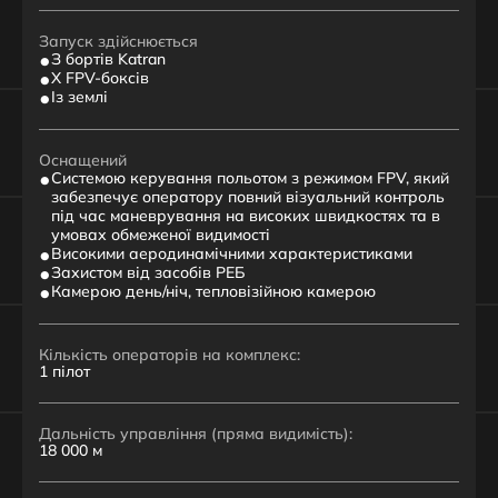
Запуск здійснюється
З бортів Katran
Х FPV-боксів
Із землі
Оснащений
Системою керування польотом з режимом FPV, який
забезпечує оператору повний візуальний контроль
під час маневрування на високих швидкостях та в
умовах обмеженої видимості
Високими аеродинамічними характеристиками
Захистом від засобів РЕБ
Камерою день/ніч, тепловізійною камерою
Кількість операторів на комплекс:
1 пілот
Дальність управління (пряма видимість):
18 000 м