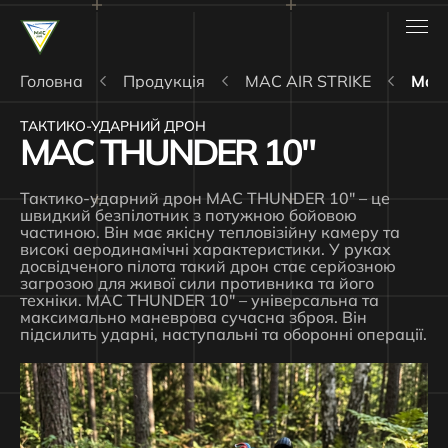
Головна
Продукція
MAC AIR STRIKE
Mac 
ТАКТИКО-УДАРНИЙ ДРОН
MAC THUNDER 10″
Тактико-ударний дрон MAC THUNDER 10″ – це
швидкий безпілотник з потужною бойовою
частиною. Він має якісну тепловізійну камеру та
високі аеродинамічні характеристики. У руках
досвідченого пілота такий дрон стає серйозною
загрозою для живої сили противника та його
техніки. MAC THUNDER 10″ – універсальна та
максимально маневрова сучасна зброя. Він
підсилить ударні, наступальні та оборонні операції.