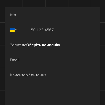
Корисне навантаження (за потреби)
До 2 000 г
Вибухові елементи
Спеціалізовані боєприпаси
Максимальна висота польоту
До 1 000 м
Запит до
Оберіть компанію
Максимальна дальність польоту
До 18 000 м
Тривалість польоту
До 15 хв
Дальність розпізнавання цілей
До 200 м
Ініціатор корисного навантаження
Автономна плата ініціації